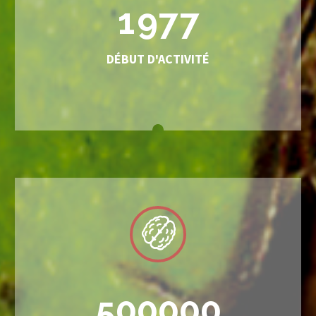
1
9
7
7
DÉBUT D'ACTIVITÉ
5
0
0
0
0
0